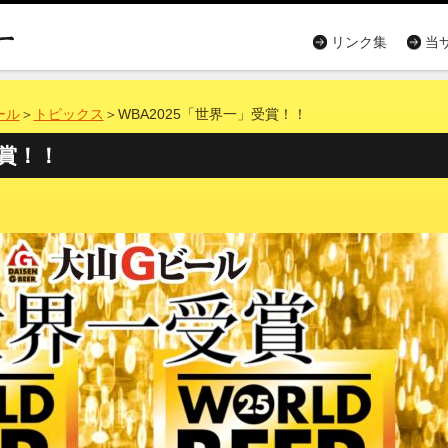
リンク集
当
ール
＞
トピックス
＞WBA2025「世界一」受賞！！
受賞！！