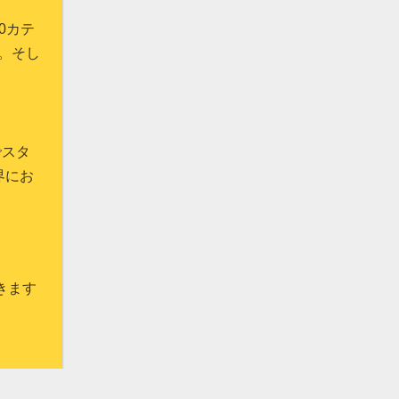
0
カテ
。そし
でスタ
界にお
きます