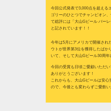
今回公式発表で
3,000
点を超える
ゴリーのひとつでチャンピオン、
て総評には「大山
G
ビール
バーレ
と記されています！！
今年は
5
月にアメリカで開催され
ウトが世界第
3
位を獲得したばか
いて、そして大山
G
ビール
30
周年
今回の受賞も日頃ご愛顧いただい
ありがとうございます！
これからも、大山
G
ビールは安心
ので、今後とも変わらずご愛飲い