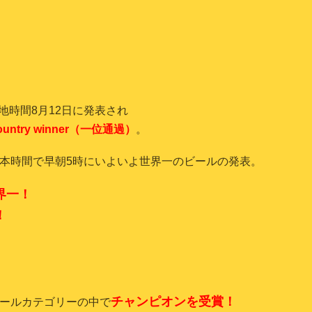
地時間
8
月
12
日に発表され
untry winner
（一位通過）
。
本時間で早朝
5
時にいよいよ世界一のビールの発表。
界一！
！
チャンピオン
を受賞！
ールカテゴリーの中で