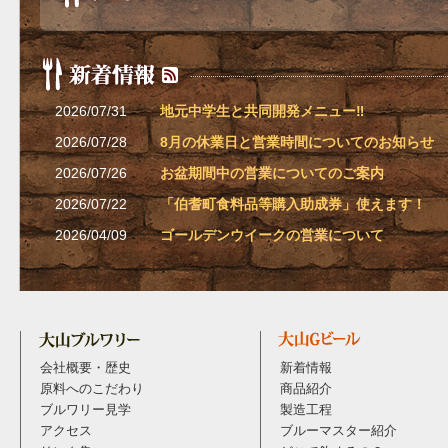
2026/07/31
地元中学生と共同開発メニュー‼
2026/07/28
8月の休業日と営業時間についてのお知らせ
2026/07/26
お盆期間中の営業についてのご案内
2026/07/22
「伯耆町食料品等購入助成券」使えます！
2026/04/09
ゴールデンウイークの営業について
会社概要・歴史
新着情報
原料へのこだわり
商品紹介
ブルワリー見学
製造工程
アクセス
ブルーマスター紹介