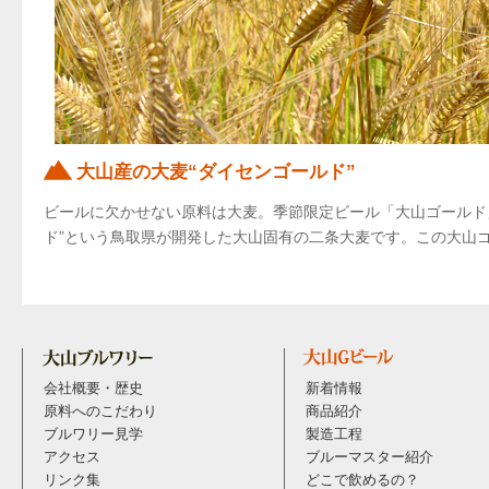
大山産の大麦“ダイセンゴールド”
ビールに欠かせない原料は大麦。季節限定ビール「大山ゴールド
ド”という鳥取県が開発した大山固有の二条大麦です。この大山ゴ
会社概要・歴史
新着情報
原料へのこだわり
商品紹介
ブルワリー見学
製造工程
アクセス
ブルーマスター紹介
リンク集
どこで飲めるの？