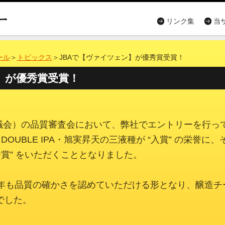
リンク集
当
ール
＞
トピックス
＞JBAで【ヴァイツェン】が優秀賞受賞！
】が優秀賞受賞！
協議会）の品質審査会において、弊社でエントリーを行っ
 DOUBLE IPA・旭実昇天の三液種が “入賞” の栄誉に、
秀賞” をいただくこととなりました。
き、今年も品質の確かさを認めていただける形となり、醸造チ
でした。