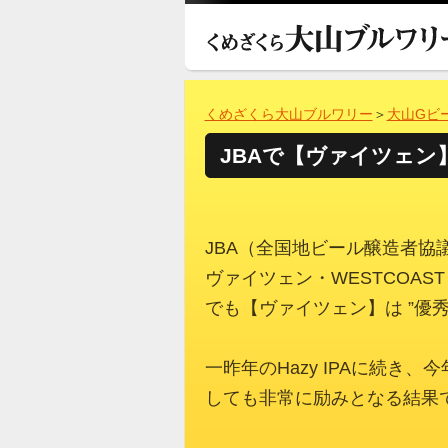
くめざくら大山ブルワリー
＞
大山Gビ
JBAで【ヴァイツェン
JBA（全国地ビール醸造者
ヴァイツェン・WESTCOAST
でも【ヴァイツェン】は ”優
一昨年のHazy IPAに続
しても非常に励みとなる結果